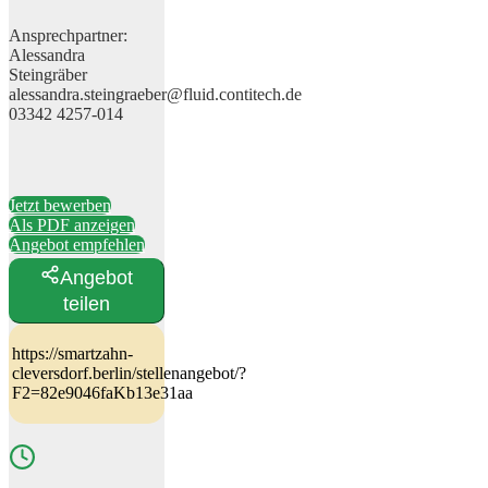
Ansprechpartner:
Alessandra
Steingräber
alessandra.steingraeber@fluid.contitech.de
03342 4257-014
Jetzt bewerben
Als PDF anzeigen
Angebot empfehlen
Angebot
teilen
https://smartzahn-
cleversdorf.berlin/stellenangebot/?
F2=82e9046faKb13e31aa