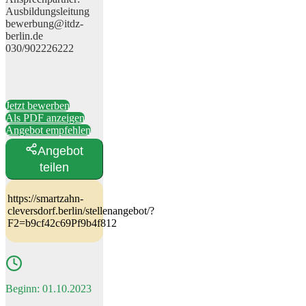
Ausbildungsleitung
bewerbung@itdz-
berlin.de
030/902226222
Jetzt bewerben
Als PDF anzeigen
Angebot empfehlen
Angebot
teilen
https://smartzahn-
cleversdorf.berlin/stellenangebot/?
F2=b9cf42c69Pf9b4f812
Beginn: 01.10.2023