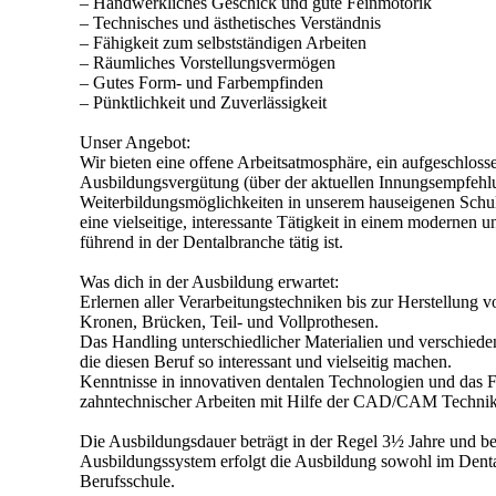
– Handwerkliches Geschick und gute Feinmotorik
– Technisches und ästhetisches Verständnis
– Fähigkeit zum selbstständigen Arbeiten
– Räumliches Vorstellungsvermögen
– Gutes Form- und Farbempfinden
– Pünktlichkeit und Zuverlässigkeit
Unser Angebot:
Wir bieten eine offene Arbeitsatmosphäre, ein aufgeschlos
Ausbildungsvergütung (über der aktuellen Innungsempfehlun
Weiterbildungsmöglichkeiten in unserem hauseigenen Schul
eine vielseitige, interessante Tätigkeit in einem modernen 
führend in der Dentalbranche tätig ist.
Was dich in der Ausbildung erwartet:
Erlernen aller Verarbeitungstechniken bis zur Herstellung
Kronen, Brücken, Teil- und Vollprothesen.
Das Handling unterschiedlicher Materialien und verschiede
die diesen Beruf so interessant und vielseitig machen.
Kenntnisse in innovativen dentalen Technologien und das F
zahntechnischer Arbeiten mit Hilfe der CAD/CAM Technik
Die Ausbildungsdauer beträgt in der Regel 3½ Jahre und be
Ausbildungssystem erfolgt die Ausbildung sowohl im Denta
Berufsschule.