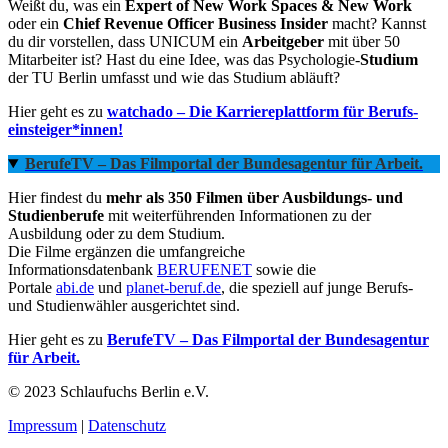
Weißt du, was ein
Expert of New Work Spaces & New Work
oder ein
Chief Revenue Officer Business Insider
macht? Kannst
du dir vorstellen, dass UNICUM ein
Arbeitgeber
mit über 50
Mitarbeiter ist? Hast du eine Idee, was das Psychologie-
Studium
der TU Berlin umfasst und wie das Studium abläuft?
Hier geht es zu
watchado – Die Karriereplattform für Berufs­
einsteiger*innen!
BerufeTV – Das Filmportal der Bundesagentur für Arbeit.
Hier findest du
mehr als 350 Filmen über Ausbildungs- und
Studienberufe
mit weiterführenden Informationen zu der
Ausbildung oder zu dem Studium.
Die Filme ergänzen die umfangreiche
Informationsdatenbank
BERUFENET
sowie die
Portale
abi.de
und
planet-beruf.de
, die speziell auf junge Berufs-
und Studienwähler ausgerichtet sind.
Hier geht es zu
BerufeTV – Das Filmportal der Bundesagentur
für Arbeit.
© 2023 Schlaufuchs Berlin e.V.
Impressum
|
Datenschutz